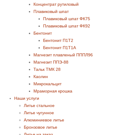
Концентрат рутиловый
Плавиковый шпат
Плавиковый шпат ФК75
Плавиковый шпат ФК92
Бентонит
Бентонит П1Т2
Бентонит П1Т1А
Магнезит плавленый ПППЛ96
Магнезит ППЭ-88
Тальк ТМК 28
Каолин
Микрокальцит
Мраморная крошка
Наши услуги
Литье стальное
Литье чугунное
Алюминиевое литье
Бронзовое литье
Литье на заказ