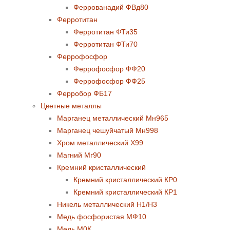
Феррованадий ФВд80
Ферротитан
Ферротитан ФТи35
Ферротитан ФТи70
Феррофосфор
Феррофосфор ФФ20
Феррофосфор ФФ25
Ферробор ФБ17
Цветные металлы
Марганец металлический Мн965
Марганец чешуйчатый Мн998
Хром металлический Х99
Магний Мг90
Кремний кристаллический
Кремний кристаллический КР0
Кремний кристаллический КР1
Никель металлический Н1/Н3
Медь фосфористая МФ10
Медь М0К