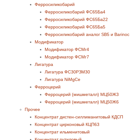
Ферросиликобарий
Ферросиликобарий ФС65Ба4
Ферросиликобарий ФС65Ба22
Ферросиликобарий ФС65Ба5
Ферросиликобарий аналог SB5 и Barinoc
Модификатор
Модификатор ФСМг4
Модификатор ФСМг7
Лигатура
Лигатура ФС30РЗМ30
Лигатура NiMgCe
Ферроцерий
Ферроцерий (мишметалл) МЦ50Ж3
Ферроцерий (мишметалл) МЦ50Ж6
Прочее
Концентрат дистен-силлиманитовый КДСП
Концентрат цирконовый КЦП63
Концентрат ильменитовый
Концентрат рутиловый