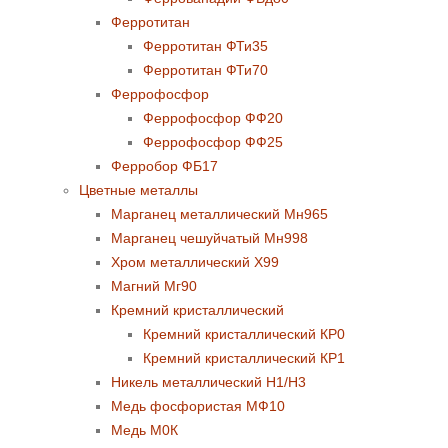
Ферротитан
Ферротитан ФТи35
Ферротитан ФТи70
Феррофосфор
Феррофосфор ФФ20
Феррофосфор ФФ25
Ферробор ФБ17
Цветные металлы
Марганец металлический Мн965
Марганец чешуйчатый Мн998
Хром металлический Х99
Магний Мг90
Кремний кристаллический
Кремний кристаллический КР0
Кремний кристаллический КР1
Никель металлический Н1/Н3
Медь фосфористая МФ10
Медь М0К