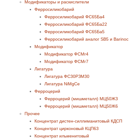
Модификаторы и раскислители
Ферросиликобарий
Ферросиликобарий ФС65Ба4
Ферросиликобарий ФС65Ба22
Ферросиликобарий ФС65Ба5
Ферросиликобарий аналог SB5 и Barinoc
Модификатор
Модификатор ФСМг4
Модификатор ФСМг7
Лигатура
Лигатура ФС30РЗМ30
Лигатура NiMgCe
Ферроцерий
Ферроцерий (мишметалл) МЦ50Ж3
Ферроцерий (мишметалл) МЦ50Ж6
Прочее
Концентрат дистен-силлиманитовый КДСП
Концентрат цирконовый КЦП63
Концентрат ильменитовый