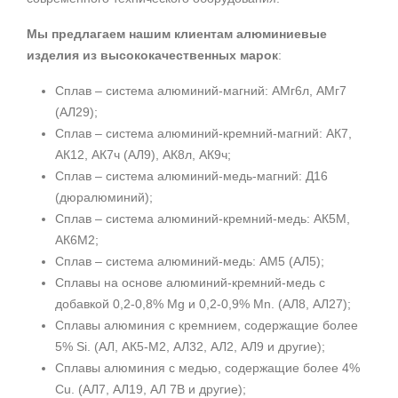
Мы предлагаем нашим клиентам алюминиевые
изделия из высококачественных марок
:
Сплав – система алюминий-магний: АМг6л, АМг7
(АЛ29);
Сплав – система алюминий-кремний-магний: АК7,
АК12, АК7ч (АЛ9), АК8л, АК9ч;
Сплав – система алюминий-медь-магний: Д16
(дюралюминий);
Сплав – система алюминий-кремний-медь: АК5М,
АК6М2;
Сплав – система алюминий-медь: АМ5 (АЛ5);
Сплавы на основе алюминий-кремний-медь с
добавкой 0,2-0,8% Mg и 0,2-0,9% Mn. (AЛ8, АЛ27);
Сплавы алюминия с кремнием, содержащие более
5% Si. (АЛ, АК5-М2, АЛ32, АЛ2, АЛ9 и другие);
Сплавы алюминия с медью, содержащие более 4%
Cu. (АЛ7, АЛ19, АЛ 7В и другие);