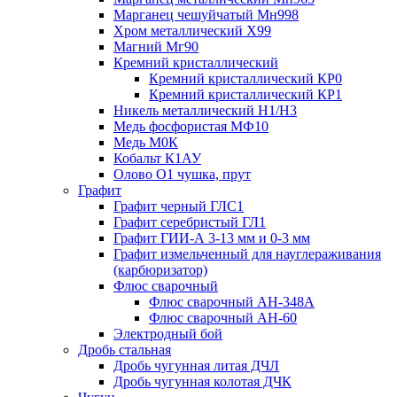
Марганец чешуйчатый Мн998
Хром металлический Х99
Магний Мг90
Кремний кристаллический
Кремний кристаллический КР0
Кремний кристаллический КР1
Никель металлический Н1/Н3
Медь фосфористая МФ10
Медь М0К
Кобальт К1АУ
Олово О1 чушка, прут
Графит
Графит черный ГЛС1
Графит серебристый ГЛ1
Графит ГИИ-А 3-13 мм и 0-3 мм
Графит измельченный для науглераживания
(карбюризатор)
Флюс сварочный
Флюс сварочный АН-348А
Флюс сварочный АН-60
Электродный бой
Дробь стальная
Дробь чугунная литая ДЧЛ
Дробь чугунная колотая ДЧК