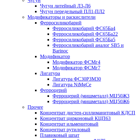
Чугун
Чугун литейный Л3-Л6
Чугун передельный ПЛ1-ПЛ2
Модификаторы и раскислители
Ферросиликобарий
Ферросиликобарий ФС65Ба4
Ферросиликобарий ФС65Ба22
Ферросиликобарий ФС65Ба5
Ферросиликобарий аналог SB5 и
Barinoc
Модификатор
Модификатор ФСМг4
Модификатор ФСМг7
Лигатура
Лигатура ФС30РЗМ30
Лигатура NiMgCe
Ферроцерий
Ферроцерий (мишметалл) МЦ50Ж3
Ферроцерий (мишметалл) МЦ50Ж6
Прочее
Концентрат дистен-силлиманитовый КДСП
Концентрат цирконовый КЦП63
Концентрат ильменитовый
Концентрат рутиловый
Плавиковый шпат