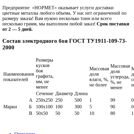
Предприятие «НОРМЕТ» оказывает услуги доставки
цветные металлы любого объема. У нас нет ограничений по
размеру заказа! Вам нужно несколько тонн или всего
несколько грамм, мы выполним любой заказ!
Срок поставки
от 2 — 5 дней.
Состав электродного боя ГОСТ ТУ1911-109-73-
2000
Размеры
кусков
Массовая
Массовая
М
боя
доля
Наименования
доля
д
графита,
углерода,
показателей
влаги, %,
с
мм, не
%, не
не более
н
менее
менее
Сечение
Диаметр
Длина
А
250х250
250
500
1
99
0
Марки
Б
100х100
100
300
5
90
0
В
50х50
50
50
10
80
1
Описание