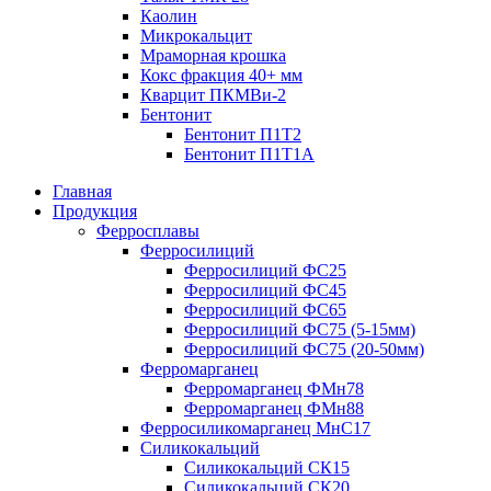
Каолин
Микрокальцит
Мраморная крошка
Кокс фракция 40+ мм
Кварцит ПКМВи-2
Бентонит
Бентонит П1Т2
Бентонит П1Т1А
Главная
Продукция
Ферросплавы
Ферросилиций
Ферросилиций ФС25
Ферросилиций ФС45
Ферросилиций ФС65
Ферросилиций ФС75 (5-15мм)
Ферросилиций ФС75 (20-50мм)
Ферромарганец
Ферромарганец ФМн78
Ферромарганец ФМн88
Ферросиликомарганец МнС17
Силикокальций
Силикокальций СК15
Силикокальций СК20