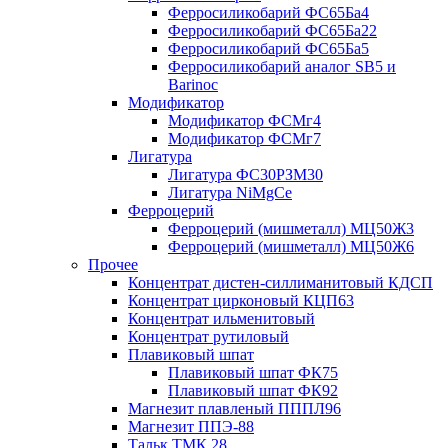
Ферросиликобарий ФС65Ба4
Ферросиликобарий ФС65Ба22
Ферросиликобарий ФС65Ба5
Ферросиликобарий аналог SB5 и
Barinoc
Модификатор
Модификатор ФСМг4
Модификатор ФСМг7
Лигатура
Лигатура ФС30РЗМ30
Лигатура NiMgCe
Ферроцерий
Ферроцерий (мишметалл) МЦ50Ж3
Ферроцерий (мишметалл) МЦ50Ж6
Прочее
Концентрат дистен-силлиманитовый КДСП
Концентрат цирконовый КЦП63
Концентрат ильменитовый
Концентрат рутиловый
Плавиковый шпат
Плавиковый шпат ФК75
Плавиковый шпат ФК92
Магнезит плавленый ПППЛ96
Магнезит ППЭ-88
Тальк ТМК 28