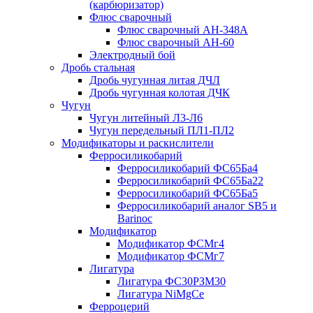
(карбюризатор)
Флюс сварочный
Флюс сварочный АН-348А
Флюс сварочный АН-60
Электродный бой
Дробь стальная
Дробь чугунная литая ДЧЛ
Дробь чугунная колотая ДЧК
Чугун
Чугун литейный Л3-Л6
Чугун передельный ПЛ1-ПЛ2
Модификаторы и раскислители
Ферросиликобарий
Ферросиликобарий ФС65Ба4
Ферросиликобарий ФС65Ба22
Ферросиликобарий ФС65Ба5
Ферросиликобарий аналог SB5 и
Barinoc
Модификатор
Модификатор ФСМг4
Модификатор ФСМг7
Лигатура
Лигатура ФС30РЗМ30
Лигатура NiMgCe
Ферроцерий