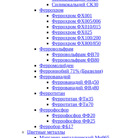
Силикокальций СК30
Феррохром
Феррохром ФХ001
Феррохром ФХ005/006
Феррохром ФХ010/015
Феррохром ФХ025
Феррохром ФХ100/200
Феррохром ФХ800/850
Ферровольфрам
Ферровольфрам ФВ70
Ферровольфрам ФВ80
Ферромолибден
Феррониобий 71% (Бразилия)
Феррованадий
Феррованадий ФВд50
Феррованадий ФВд80
Ферротитан
Ферротитан ФТи35
Ферротитан ФТи70
Феррофосфор
Феррофосфор ФФ20
Феррофосфор ФФ25
Ферробор ФБ17
Цветные металлы
Марганец металлический Мн965