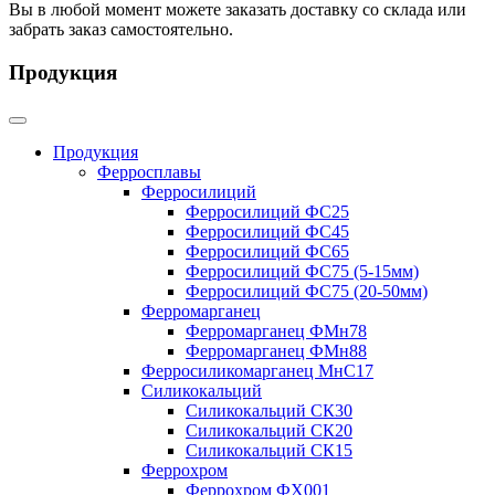
Вы в любой момент можете заказать доставку со склада или
забрать заказ самостоятельно.
Продукция
Продукция
Ферросплавы
Ферросилиций
Ферросилиций ФС25
Ферросилиций ФС45
Ферросилиций ФС65
Ферросилиций ФС75 (5-15мм)
Ферросилиций ФС75 (20-50мм)
Ферромарганец
Ферромарганец ФМн78
Ферромарганец ФМн88
Ферросиликомарганец МнС17
Силикокальций
Силикокальций СК30
Силикокальций СК20
Силикокальций СК15
Феррохром
Феррохром ФХ001