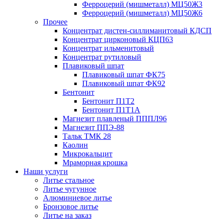
Ферроцерий (мишметалл) МЦ50Ж3
Ферроцерий (мишметалл) МЦ50Ж6
Прочее
Концентрат дистен-силлиманитовый КДСП
Концентрат цирконовый КЦП63
Концентрат ильменитовый
Концентрат рутиловый
Плавиковый шпат
Плавиковый шпат ФК75
Плавиковый шпат ФК92
Бентонит
Бентонит П1Т2
Бентонит П1Т1А
Магнезит плавленый ПППЛ96
Магнезит ППЭ-88
Тальк ТМК 28
Каолин
Микрокальцит
Мраморная крошка
Наши услуги
Литье стальное
Литье чугунное
Алюминиевое литье
Бронзовое литье
Литье на заказ