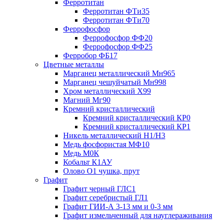
Ферротитан
Ферротитан ФТи35
Ферротитан ФТи70
Феррофосфор
Феррофосфор ФФ20
Феррофосфор ФФ25
Ферробор ФБ17
Цветные металлы
Марганец металлический Мн965
Марганец чешуйчатый Мн998
Хром металлический Х99
Магний Мг90
Кремний кристаллический
Кремний кристаллический КР0
Кремний кристаллический КР1
Никель металлический Н1/Н3
Медь фосфористая МФ10
Медь М0К
Кобальт К1АУ
Олово О1 чушка, прут
Графит
Графит черный ГЛС1
Графит серебристый ГЛ1
Графит ГИИ-А 3-13 мм и 0-3 мм
Графит измельченный для науглераживания