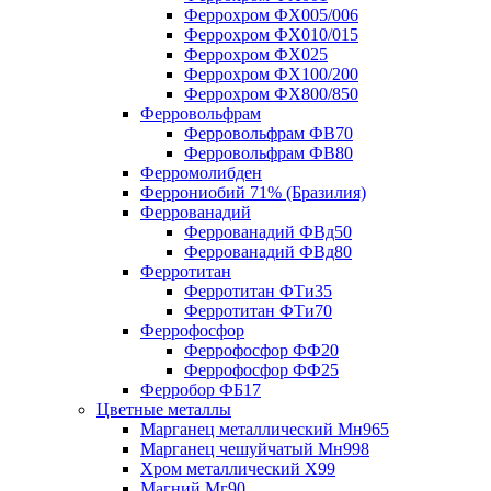
Феррохром ФХ005/006
Феррохром ФХ010/015
Феррохром ФХ025
Феррохром ФХ100/200
Феррохром ФХ800/850
Ферровольфрам
Ферровольфрам ФВ70
Ферровольфрам ФВ80
Ферромолибден
Феррониобий 71% (Бразилия)
Феррованадий
Феррованадий ФВд50
Феррованадий ФВд80
Ферротитан
Ферротитан ФТи35
Ферротитан ФТи70
Феррофосфор
Феррофосфор ФФ20
Феррофосфор ФФ25
Ферробор ФБ17
Цветные металлы
Марганец металлический Мн965
Марганец чешуйчатый Мн998
Хром металлический Х99
Магний Мг90