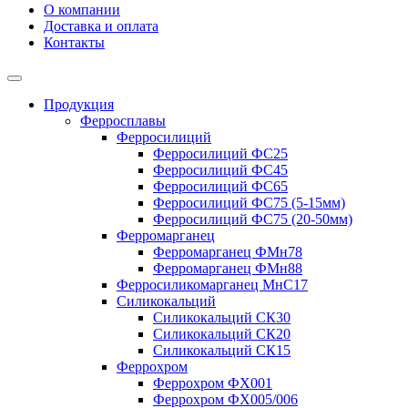
О компании
Доставка и оплата
Контакты
Продукция
Ферросплавы
Ферросилиций
Ферросилиций ФС25
Ферросилиций ФС45
Ферросилиций ФС65
Ферросилиций ФС75 (5-15мм)
Ферросилиций ФС75 (20-50мм)
Ферромарганец
Ферромарганец ФМн78
Ферромарганец ФМн88
Ферросиликомарганец МнС17
Силикокальций
Силикокальций СК30
Силикокальций СК20
Силикокальций СК15
Феррохром
Феррохром ФХ001
Феррохром ФХ005/006