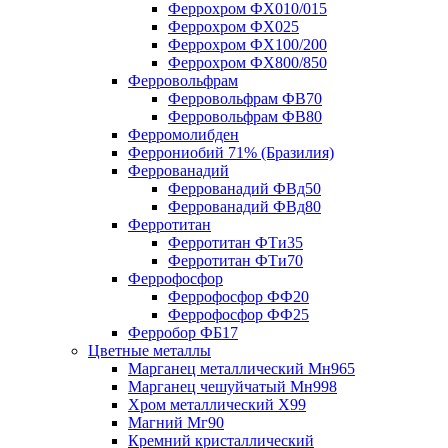
Феррохром ФХ010/015
Феррохром ФХ025
Феррохром ФХ100/200
Феррохром ФХ800/850
Ферровольфрам
Ферровольфрам ФВ70
Ферровольфрам ФВ80
Ферромолибден
Феррониобий 71% (Бразилия)
Феррованадий
Феррованадий ФВд50
Феррованадий ФВд80
Ферротитан
Ферротитан ФТи35
Ферротитан ФТи70
Феррофосфор
Феррофосфор ФФ20
Феррофосфор ФФ25
Ферробор ФБ17
Цветные металлы
Марганец металлический Мн965
Марганец чешуйчатый Мн998
Хром металлический Х99
Магний Мг90
Кремний кристаллический