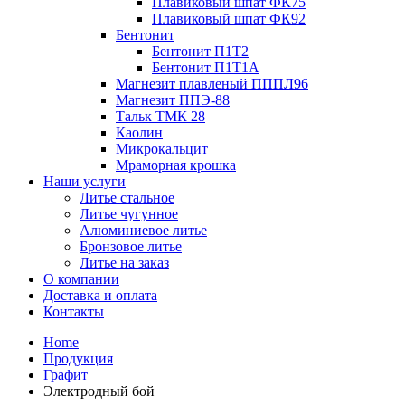
Плавиковый шпат ФК75
Плавиковый шпат ФК92
Бентонит
Бентонит П1Т2
Бентонит П1Т1А
Магнезит плавленый ПППЛ96
Магнезит ППЭ-88
Тальк ТМК 28
Каолин
Микрокальцит
Мраморная крошка
Наши услуги
Литье стальное
Литье чугунное
Алюминиевое литье
Бронзовое литье
Литье на заказ
О компании
Доставка и оплата
Контакты
Home
Продукция
Графит
Электродный бой