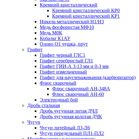
Кремний кристаллический
Кремний кристаллический КР0
Кремний кристаллический КР1
Никель металлический Н1/Н3
Медь фосфористая МФ10
Медь М0К
Кобальт К1АУ
Олово О1 чушка, прут
Графит
Графит черный ГЛС1
Графит серебристый ГЛ1
Графит ГИИ-А 3-13 мм и 0-3 мм
Графит измельченный
Графит для науглераживания (карбюризатор)
Флюс сварочный
Флюс сварочный АН-348А
Флюс сварочный АН-60
Электродный бой
Дробь стальная
Дробь чугунная литая ДЧЛ
Дробь чугунная колотая ДЧК
Чугун
Чугун литейный Л3-Л6
Чугун передельный ПЛ1-ПЛ2
Модификаторы и раскислители