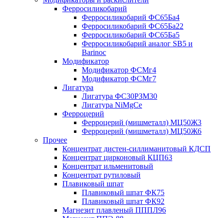
Ферросиликобарий
Ферросиликобарий ФС65Ба4
Ферросиликобарий ФС65Ба22
Ферросиликобарий ФС65Ба5
Ферросиликобарий аналог SB5 и
Barinoc
Модификатор
Модификатор ФСМг4
Модификатор ФСМг7
Лигатура
Лигатура ФС30РЗМ30
Лигатура NiMgCe
Ферроцерий
Ферроцерий (мишметалл) МЦ50Ж3
Ферроцерий (мишметалл) МЦ50Ж6
Прочее
Концентрат дистен-силлиманитовый КДСП
Концентрат цирконовый КЦП63
Концентрат ильменитовый
Концентрат рутиловый
Плавиковый шпат
Плавиковый шпат ФК75
Плавиковый шпат ФК92
Магнезит плавленый ПППЛ96