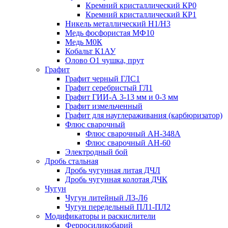
Кремний кристаллический КР0
Кремний кристаллический КР1
Никель металлический Н1/Н3
Медь фосфористая МФ10
Медь М0К
Кобальт К1АУ
Олово О1 чушка, прут
Графит
Графит черный ГЛС1
Графит серебристый ГЛ1
Графит ГИИ-А 3-13 мм и 0-3 мм
Графит измельченный
Графит для науглераживания (карбюризатор)
Флюс сварочный
Флюс сварочный АН-348А
Флюс сварочный АН-60
Электродный бой
Дробь стальная
Дробь чугунная литая ДЧЛ
Дробь чугунная колотая ДЧК
Чугун
Чугун литейный Л3-Л6
Чугун передельный ПЛ1-ПЛ2
Модификаторы и раскислители
Ферросиликобарий